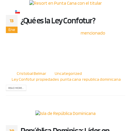
Español
¿Qué es la Ley Confotur?
13
Ene
En artículos anteriores, hemos
mencionado
la Ley
Confotur como una legislación que promueve la inversión en
propiedades en República Dominicana. Sin embargo, ¿qué es
realmente?, ¿cuáles son los verdaderos beneficios? ¡En GB
Real Wild Estate te lo explicamos! La Ley del Consejo de
Fomento Turístico, o por sus siglas CONFOTUR,...
By
Cristobal Belmar
Uncategorized
Ley Confotur
,
propiedades
,
punta cana
,
republica dominicana
READ MORE...
República Dominica: Líder en
20