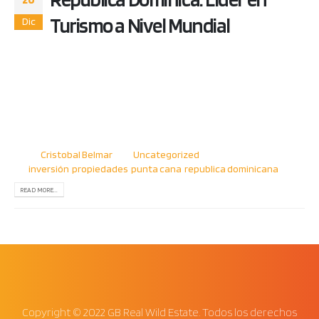
Turismo a Nivel Mundial
Dic
Este año, República Dominicana se transformó en el destino
más visitado. Superando a otros países de tradición turística
como Grecia, México, Jamaica entre otros. A pesar de todas
las restricciones ¿Cómo fue esto posible? Sigue leyendo para
obtener tu respuesta. Desde siempre, República Dominicana
ha sido un destino de viaje de...
By
Cristobal Belmar
Uncategorized
inversión
,
propiedades
,
punta cana
,
republica dominicana
READ MORE...
Copyright © 2022 GB Real Wild Estate. Todos los derechos