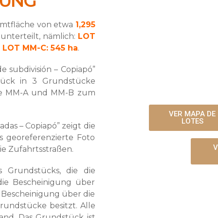
BUNG
amtfläche von etwa
1,295
 unterteilt, nämlich:
LOT
d
LOT MM-C: 545 ha
.
e subdivisión – Copiapó”
tück in 3 Grundstücke
cke MM-A und MM-B zum
VER MAPA DE
LOTES
adas – Copiapó” zeigt die
 georeferenzierte Foto
V
ie Zufahrtsstraßen.
 Grundstücks, die die
die Bescheinigung über
Bescheinigung über die
Grundstücke besitzt. Alle
and. Das Grundstück ist