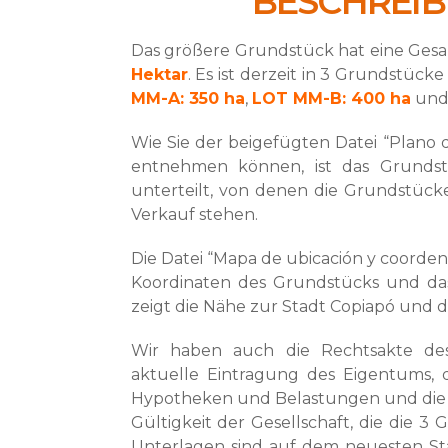
BESCHREI
Das größere Grundstück hat eine Ges
Hektar
. Es ist derzeit in 3 Grundstücke
MM-A: 350 ha
,
LOT MM-B: 400 ha
un
Wie Sie der beigefügten Datei “Plano d
entnehmen können, ist das Grunds
unterteilt, von denen die Grundstü
Verkauf stehen.
Die Datei “Mapa de ubicación y coorden
Koordinaten des Grundstücks und das
zeigt die Nähe zur Stadt Copiapó und d
Wir haben auch die Rechtsakte des
aktuelle Eintragung des Eigentums, 
Hypotheken und Belastungen und die 
Gültigkeit der Gesellschaft, die die 3 
Unterlagen sind auf dem neuesten St